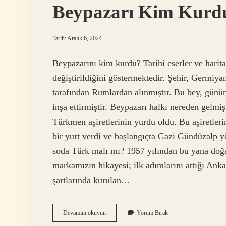
Beypazarı Kim Kurd
Tarih: Aralık 6, 2024
Beypazarını kim kurdu? Tarihi eserler ve harit
değiştirildiğini göstermektedir. Şehir, Germiya
tarafından Rumlardan alınmıştır. Bu bey, günü
inşa ettirmiştir. Beypazarı halkı nereden gelm
Türkmen aşiretlerinin yurdu oldu. Bu aşiretlerin
bir yurt verdi ve başlangıçta Gazi Gündüzalp y
soda Türk malı mı? 1957 yılından bu yana doğan
markamızın hikayesi; ilk adımlarını attığı Ank
şartlarında kurulan…
Beypazarı
Devamını okuyun
Yorum Bırak
Kim