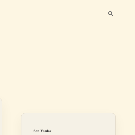
Sidebar
https://betexper.live/
Son Yazılar