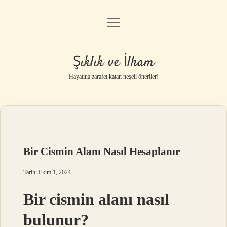
menüyü
Anasayfa
aç
Gizlilik Politikası
Şıklık ve İlham
Yasal Uyarı
Hayatına zarafet katan neşeli öneriler!
Hakkımızda
Bir Cismin Alanı Nasıl Hesaplanır
Tarih: Ekim 1, 2024
Bir cismin alanı nasıl
bulunur?