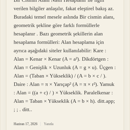
Bir Cismin Alanı Nasıl Hesaplanır ile ilgili
verilen bilgiler anlaşılır, fakat eleştirel bakış az.
Buradaki temel mesele aslında Bir cismin alanı,
geometrik şekline göre farklı formüllerle
hesaplanır . Bazı geometrik şekillerin alan
hesaplama formülleri: Alan hesaplama için
ayrıca aşağıdaki siteler kullanılabilir: Kare :
Alan = Kenar × Kenar (A = a²). Dikdörtgen :
Alan = Genişlik × Uzunluk (A = g × u). Üçgen :
Alan = (Taban × Yükseklik) / (A = b × c / ).
Daire : Alan = π × Yarıçap² (A = π × r²). Yamuk
: Alan = ((a + c) / ) × Yükseklik. Paralelkenar :
Alan = Taban × Yükseklik (A = b × h). ditt.app;
; ; . ditt..
Haziran 17, 2026
Yanıtla