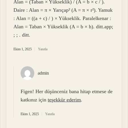
Alan = (Taban × Yükseklik) / (A = b × c / ).
Daire : Alan = π × Yarıçap² (A = π × r²). Yamuk
: Alan = ((a + c) / ) × Yükseklik. Paralelkenar :
Alan = Taban × Yükseklik (A = b × h). ditt.app;
; ; . ditt.
Ekim 1, 2025
Yanıtla
admin
Figen! Her düşünceniz bana hitap etmese de
katkınız için
teşekkür ederim
.
Ekim 1, 2025
Yanıtla