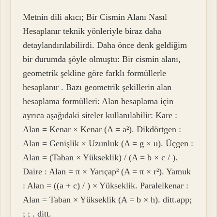
Metnin dili akıcı; Bir Cismin Alanı Nasıl
Hesaplanır teknik yönleriyle biraz daha
detaylandırılabilirdi. Daha önce denk geldiğim
bir durumda şöyle olmuştu: Bir cismin alanı,
geometrik şekline göre farklı formüllerle
hesaplanır . Bazı geometrik şekillerin alan
hesaplama formülleri: Alan hesaplama için
ayrıca aşağıdaki siteler kullanılabilir: Kare :
Alan = Kenar × Kenar (A = a²). Dikdörtgen :
Alan = Genişlik × Uzunluk (A = g × u). Üçgen :
Alan = (Taban × Yükseklik) / (A = b × c / ).
Daire : Alan = π × Yarıçap² (A = π × r²). Yamuk
: Alan = ((a + c) / ) × Yükseklik. Paralelkenar :
Alan = Taban × Yükseklik (A = b × h). ditt.app;
; ; . ditt.