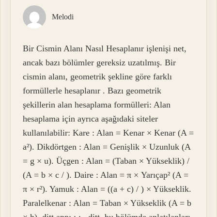
Melodi
Bir Cismin Alanı Nasıl Hesaplanır işlenişi net,
ancak bazı bölümler gereksiz uzatılmış. Bir
cismin alanı, geometrik şekline göre farklı
formüllerle hesaplanır . Bazı geometrik
şekillerin alan hesaplama formülleri: Alan
hesaplama için ayrıca aşağıdaki siteler
kullanılabilir: Kare : Alan = Kenar × Kenar (A =
a²). Dikdörtgen : Alan = Genişlik × Uzunluk (A
= g × u). Üçgen : Alan = (Taban × Yükseklik) /
(A = b × c / ). Daire : Alan = π × Yarıçap² (A =
π × r²). Yamuk : Alan = ((a + c) / ) × Yükseklik.
Paralelkenar : Alan = Taban × Yükseklik (A = b
× h). ditt.app; ; ; . ditt. bu bölümde anlatılanları