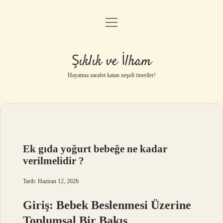
menüyü
Anasayfa
aç
Gizlilik Politikası
Şıklık ve İlham
Yasal Uyarı
Hayatına zarafet katan neşeli öneriler!
Hakkımızda
Ek gıda yoğurt bebeğe ne kadar
verilmelidir ?
Tarih: Haziran 12, 2026
Giriş: Bebek Beslenmesi Üzerine
Toplumsal Bir Bakış