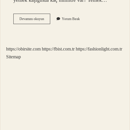
yemek kaşığında kaç mililitre var? Yemek…
1
Devamını okuyun
Yorum Bırak
Cm
Kac
Mm
Yapar
https://obirsite.com
https://fbist.com.tr
https://fashionlight.com.tr
Sitemap