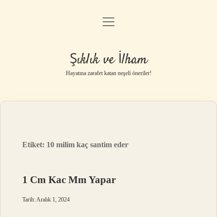
menüyü
Anasayfa
aç
Gizlilik Politikası
Şıklık ve İlham
Yasal Uyarı
Hayatına zarafet katan neşeli öneriler!
Hakkımızda
Etiket:
10 milim kaç santim eder
1 Cm Kac Mm Yapar
Tarih: Aralık 1, 2024