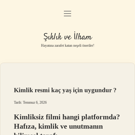
menüyü
Anasayfa
aç
Gizlilik Politikası
Şıklık ve İlham
Yasal Uyarı
Hayatına zarafet katan neşeli öneriler!
Hakkımızda
Kimlik resmi kaç yaş için uygundur ?
Tarih: Temmuz 6, 2026
Kimliksiz filmi hangi platformda?
Hafıza, kimlik ve unutmanın