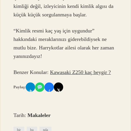
kimliği değil, izleyicinin kendi kimlik algısı da
küçük küçük sorgulanmaya başlar.
“Kimlik resmi kaç yaş için uygundur”
hakkındaki meraklarınızı giderebildiysek ne
mutlu bize. Harrykotlar ailesi olarak her zaman
yanınızdayız!
Benzer Konular:
Kawasaki Z250 kaç beygir ?
Paylaş:
𝕏
✈
f
Tarih:
Makaleler
bir
bu
nda