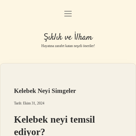
menüyü
Anasayfa
aç
Gizlilik Politikası
Şıklık ve İlham
Yasal Uyarı
Hayatına zarafet katan neşeli öneriler!
Hakkımızda
Kelebek Neyi Simgeler
Tarih: Ekim 31, 2024
Kelebek neyi temsil
ediyor?