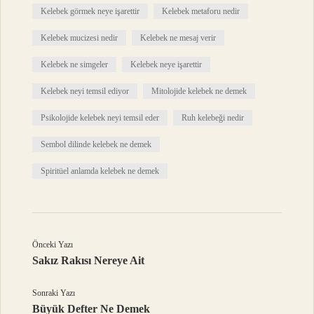
Kelebek görmek neye işarettir
Kelebek metaforu nedir
Kelebek mucizesi nedir
Kelebek ne mesaj verir
Kelebek ne simgeler
Kelebek neye işarettir
Kelebek neyi temsil ediyor
Mitolojide kelebek ne demek
Psikolojide kelebek neyi temsil eder
Ruh kelebeği nedir
Sembol dilinde kelebek ne demek
Spiritüel anlamda kelebek ne demek
Önceki Yazı
Sakız Rakısı Nereye Ait
Sonraki Yazı
Büyük Defter Ne Demek