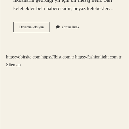
ilkbaharın getirdiği yıl için bir mesaj iletir. Sarı
kelebekler bela habercisidir, beyaz kelebekler…
Kelebek
Devamını okuyun
Yorum Bırak
Neyi
Simgeler
https://obirsite.com
https://fbist.com.tr
https://fashionlight.com.tr
Sitemap