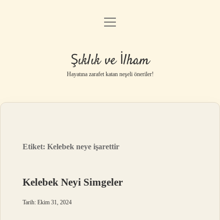
menüyü
Anasayfa
aç
Gizlilik Politikası
Şıklık ve İlham
Yasal Uyarı
Hayatına zarafet katan neşeli öneriler!
Hakkımızda
Etiket:
Kelebek neye işarettir
Kelebek Neyi Simgeler
Tarih: Ekim 31, 2024