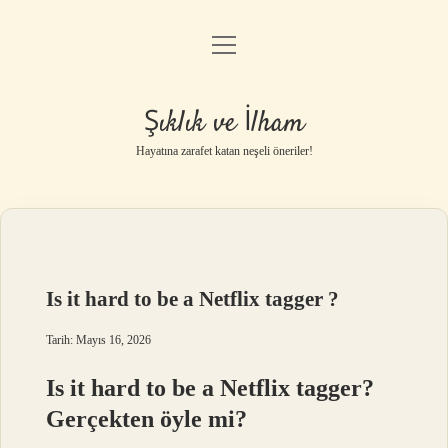
menüyü
Anasayfa
aç
Gizlilik Politikası
Şıklık ve İlham
Yasal Uyarı
Hayatına zarafet katan neşeli öneriler!
Hakkımızda
Is it hard to be a Netflix tagger ?
Tarih: Mayıs 16, 2026
Is it hard to be a Netflix tagger?
Gerçekten öyle mi?