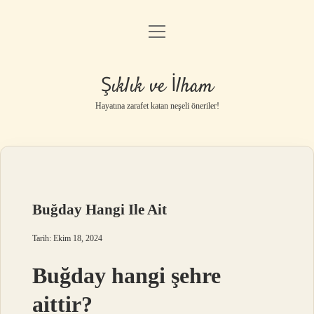
menüyü
Anasayfa
aç
Gizlilik Politikası
Şıklık ve İlham
Yasal Uyarı
Hayatına zarafet katan neşeli öneriler!
Hakkımızda
Buğday Hangi Ile Ait
Tarih: Ekim 18, 2024
Buğday hangi şehre
aittir?