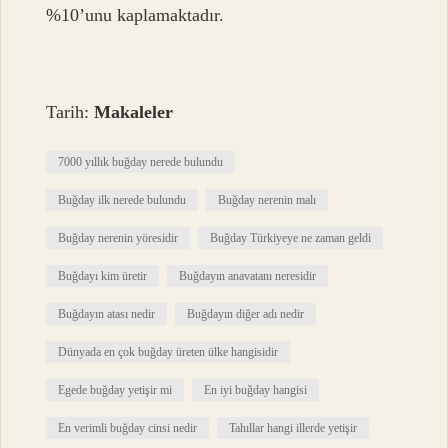
%10’unu kaplamaktadır.
Tarih:
Makaleler
7000 yıllık buğday nerede bulundu
Buğday ilk nerede bulundu
Buğday nerenin malı
Buğday nerenin yöresidir
Buğday Türkiyeye ne zaman geldi
Buğdayı kim üretir
Buğdayın anavatanı neresidir
Buğdayın atası nedir
Buğdayın diğer adı nedir
Dünyada en çok buğday üreten ülke hangisidir
Egede buğday yetişir mi
En iyi buğday hangisi
En verimli buğday cinsi nedir
Tahıllar hangi illerde yetişir