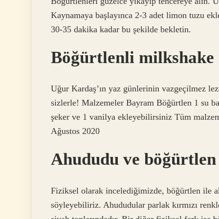
Böğürtlenleri güzelce yıkayıp tencereye alın. 
Kaynamaya başlayınca 2-3 adet limon tuzu ekle
30-35 dakika kadar bu şekilde bekletin.
Böğürtlenli milkshake 
Uğur Kardaş’ın yaz günlerinin vazgeçilmez lez
sizlerle! Malzemeler Bayram Böğürtlen 1 su ba
şeker ve 1 vanilya ekleyebilirsiniz Tüm malzeme
Ağustos 2020
Ahududu ve böğürtlen
Fiziksel olarak incelediğimizde, böğürtlen ile 
söyleyebiliriz. Ahududular parlak kırmızı renk
siyah tonlarındadır. Bir diğer fiziksel fark ise