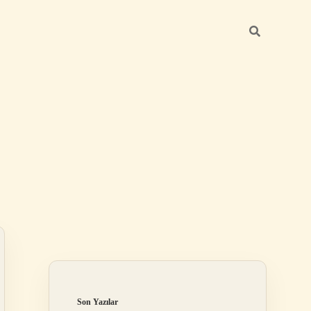
Sidebar
https://betexper.live/
Son Yazılar