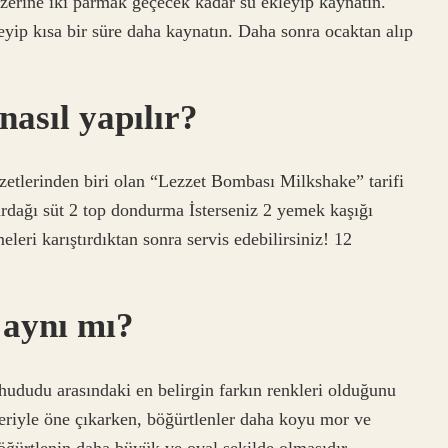
Üzerine iki parmak geçecek kadar su ekleyip kaynatın.
yip kısa bir süre daha kaynatın. Daha sonra ocaktan alıp
nasıl yapılır?
zetlerinden biri olan “Lezzet Bombası Milkshake” tarifi
rdağı süt 2 top dondurma İsterseniz 2 yemek kaşığı
leri karıştırdıktan sonra servis edebilirsiniz! 12
 aynı mı?
ahududu arasındaki en belirgin farkın renkleri olduğunu
leriyle öne çıkarken, böğürtlenler daha koyu mor ve
 böğürtlenin daha büyük ve oval şekilde olmasıdır.