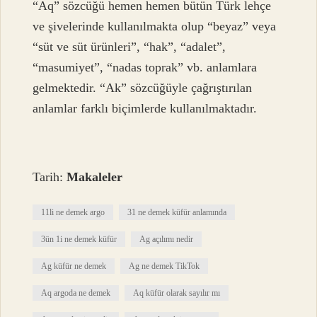
“Aq” sözcüğü hemen hemen bütün Türk lehçe
ve şivelerinde kullanılmakta olup “beyaz” veya
“süt ve süt ürünleri”, “hak”, “adalet”,
“masumiyet”, “nadas toprak” vb. anlamlara
gelmektedir. “Ak” sözcüğüyle çağrıştırılan
anlamlar farklı biçimlerde kullanılmaktadır.
Tarih:
Makaleler
11li ne demek argo
31 ne demek küfür anlamında
3ün 1i ne demek küfür
Ag açılımı nedir
Ag küfür ne demek
Ag ne demek TikTok
Aq argoda ne demek
Aq küfür olarak sayılır mı