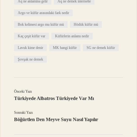
Aq ne anlamina gelir
Aq ne demek internette
Argo ve küfür arasındaki fark nedir
Bok kelimesi argo mu küfür mü
Hödük küfür mü
Kaç çeşit küfür var
Küfürlerin anlamı nedir
Lavuk kime denir
MK hangi küfür
SG ne demek küfür
Şovşak ne demek
Önceki Yazı
Türkiyede Albatros Türkiyede Var Mı
Sonraki Yazı
Böğürtlen Den Meyve Suyu Nasıl Yapılır