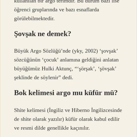
kullanılan bir argo terimdir. Bu durum bazı lise
öğrenci gruplarında ve bazı esnaflarda
görülebilmektedir.
Şovşak ne demek?
Büyük Argo Sözlüğü’nde (yky, 2002) ‘şovşak’
sözcüğünün ‘çocuk’ anlamına geldiğini anlatan
büyüğümüz Hulki Aktunç, “‘şörşak’, ‘şövşak’
şeklinde de söylenir” dedi.
Bok kelimesi argo mu küfür mü?
Shite kelimesi (İngiliz ve Hiberno İngilizcesinde
de shite olarak yazılır) küfür olarak kabul edilir
ve resmi dilde genellikle kaçınılır.