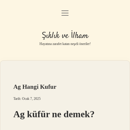
menüyü
Anasayfa
aç
Gizlilik Politikası
Şıklık ve İlham
Yasal Uyarı
Hayatına zarafet katan neşeli öneriler!
Hakkımızda
Ag Hangi Kufur
Tarih: Ocak 7, 2025
Ag küfür ne demek?