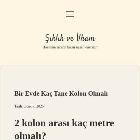
menüyü
Anasayfa
aç
Gizlilik Politikası
Şıklık ve İlham
Yasal Uyarı
Hayatına zarafet katan neşeli öneriler!
Hakkımızda
Bir Evde Kaç Tane Kolon Olmalı
Tarih: Ocak 7, 2025
2 kolon arası kaç metre
olmalı?