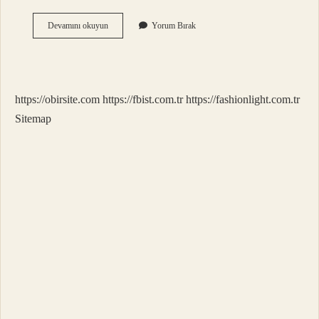
Bir
Devamını okuyun
Yorum Bırak
Evde
Kaç
Tane
Kolon
Olmalı
https://obirsite.com
https://fbist.com.tr
https://fashionlight.com.tr
Sitemap