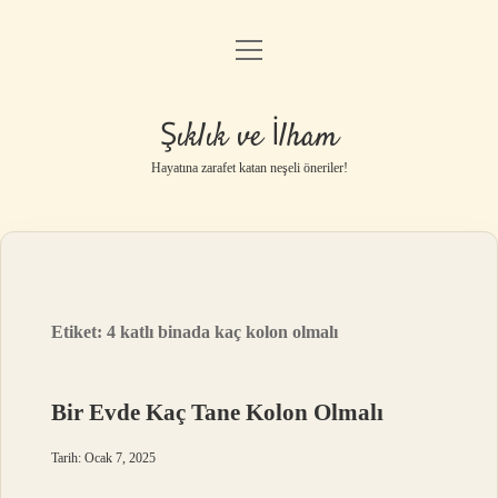
menüyü
Anasayfa
aç
Gizlilik Politikası
Şıklık ve İlham
Yasal Uyarı
Hayatına zarafet katan neşeli öneriler!
Hakkımızda
Etiket:
4 katlı binada kaç kolon olmalı
Bir Evde Kaç Tane Kolon Olmalı
Tarih: Ocak 7, 2025