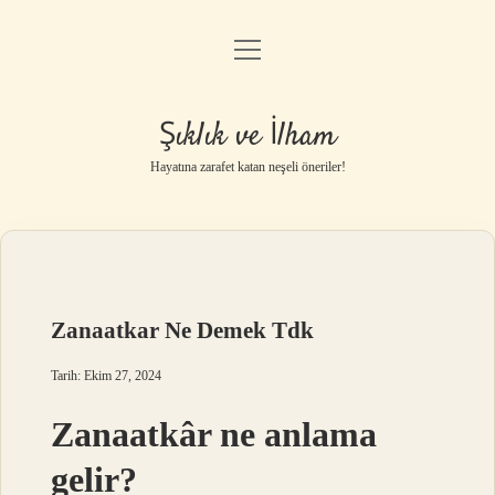
menüyü
Anasayfa
aç
Gizlilik Politikası
Şıklık ve İlham
Yasal Uyarı
Hayatına zarafet katan neşeli öneriler!
Hakkımızda
Zanaatkar Ne Demek Tdk
Tarih: Ekim 27, 2024
Zanaatkâr ne anlama
gelir?