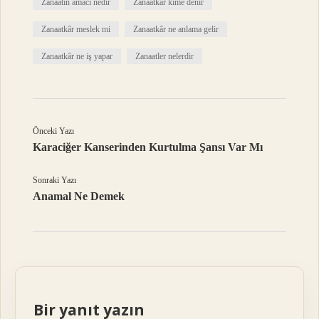
Zanaatın amacı nedir
Zanaatkâr kime denir
Zanaatkâr meslek mi
Zanaatkâr ne anlama gelir
Zanaatkâr ne iş yapar
Zanaatler nelerdir
Önceki Yazı
Karaciğer Kanserinden Kurtulma Şansı Var Mı
Sonraki Yazı
Anamal Ne Demek
Bir yanıt yazın