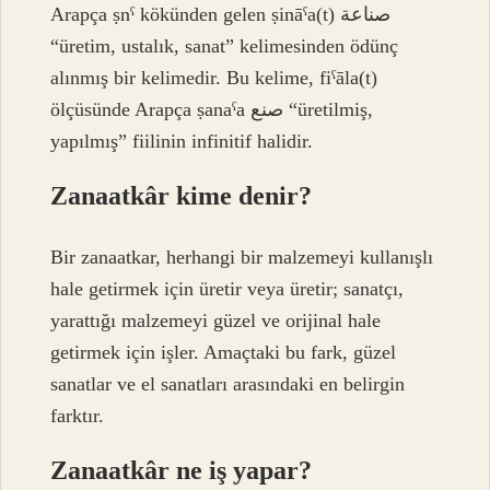
Arapça ṣnˁ kökünden gelen ṣināˁa(t) صناعة
“üretim, ustalık, sanat” kelimesinden ödünç
alınmış bir kelimedir. Bu kelime, fiˁāla(t)
ölçüsünde Arapça ṣanaˁa صنع “üretilmiş,
yapılmış” fiilinin infinitif halidir.
Zanaatkâr kime denir?
Bir zanaatkar, herhangi bir malzemeyi kullanışlı
hale getirmek için üretir veya üretir; sanatçı,
yarattığı malzemeyi güzel ve orijinal hale
getirmek için işler. Amaçtaki bu fark, güzel
sanatlar ve el sanatları arasındaki en belirgin
farktır.
Zanaatkâr ne iş yapar?