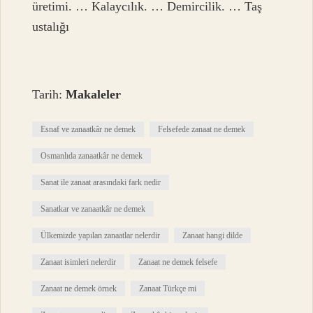
üretimi. … Kalaycılık. … Demircilik. … Taş
ustalığı
Tarih:
Makaleler
Esnaf ve zanaatkâr ne demek
Felsefede zanaat ne demek
Osmanlıda zanaatkâr ne demek
Sanat ile zanaat arasındaki fark nedir
Sanatkar ve zanaatkâr ne demek
Ülkemizde yapılan zanaatlar nelerdir
Zanaat hangi dilde
Zanaat isimleri nelerdir
Zanaat ne demek felsefe
Zanaat ne demek örnek
Zanaat Türkçe mi