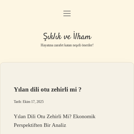
menüyü
Anasayfa
aç
Gizlilik Politikası
Şıklık ve İlham
Yasal Uyarı
Hayatına zarafet katan neşeli öneriler!
Hakkımızda
Yılan dili otu zehirli mi ?
Tarih: Ekim 17, 2025
Yılan Dili Otu Zehirli Mi? Ekonomik
Perspektiften Bir Analiz