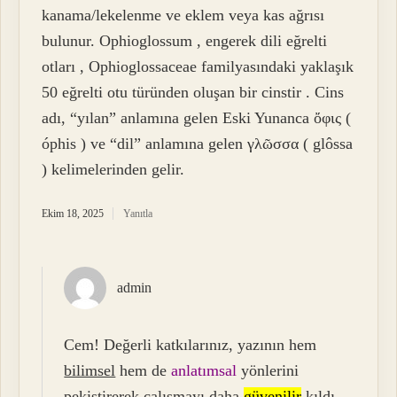
kanama/lekelenme ve eklem veya kas ağrısı
bulunur. Ophioglossum , engerek dili eğrelti
otları , Ophioglossaceae familyasındaki yaklaşık
50 eğrelti otu türünden oluşan bir cinstir . Cins
adı, “yılan” anlamına gelen Eski Yunanca ὄφις (
óphis ) ve “dil” anlamına gelen γλῶσσα ( glôssa
) kelimelerinden gelir.
Ekim 18, 2025
Yanıtla
admin
Cem! Değerli katkılarınız, yazının hem
bilimsel
hem de
anlatımsal
yönlerini
pekiştirerek çalışmayı daha
güvenilir
kıldı.