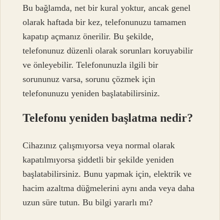
Bu bağlamda, net bir kural yoktur, ancak genel
olarak haftada bir kez, telefonunuzu tamamen
kapatıp açmanız önerilir. Bu şekilde,
telefonunuz düzenli olarak sorunları koruyabilir
ve önleyebilir. Telefonunuzla ilgili bir
sorununuz varsa, sorunu çözmek için
telefonunuzu yeniden başlatabilirsiniz.
Telefonu yeniden başlatma nedir?
Cihazınız çalışmıyorsa veya normal olarak
kapatılmıyorsa şiddetli bir şekilde yeniden
başlatabilirsiniz. Bunu yapmak için, elektrik ve
hacim azaltma düğmelerini aynı anda veya daha
uzun süre tutun. Bu bilgi yararlı mı?