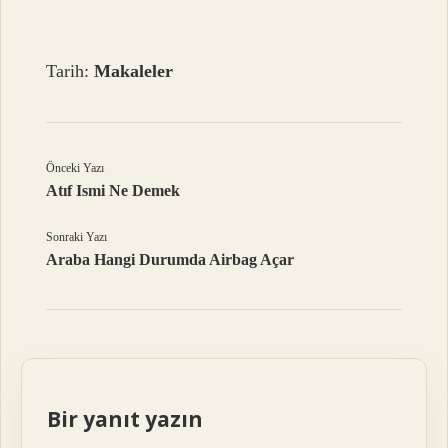
Tarih:
Makaleler
Önceki Yazı
Atıf Ismi Ne Demek
Sonraki Yazı
Araba Hangi Durumda Airbag Açar
Bir yanıt yazın