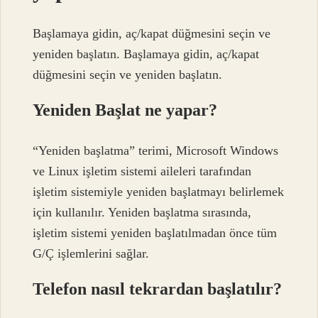
Başlamaya gidin, aç/kapat düğmesini seçin ve
yeniden başlatın. Başlamaya gidin, aç/kapat
düğmesini seçin ve yeniden başlatın.
Yeniden Başlat ne yapar?
“Yeniden başlatma” terimi, Microsoft Windows
ve Linux işletim sistemi aileleri tarafından
işletim sistemiyle yeniden başlatmayı belirlemek
için kullanılır. Yeniden başlatma sırasında,
işletim sistemi yeniden başlatılmadan önce tüm
G/Ç işlemlerini sağlar.
Telefon nasıl tekrardan başlatılır?