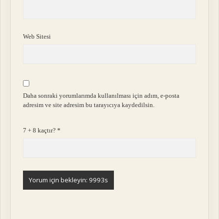
Web Sitesi
Daha sonraki yorumlarımda kullanılması için adım, e-posta
adresim ve site adresim bu tarayıcıya kaydedilsin.
7 + 8 kaçtır?
*