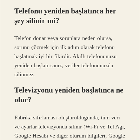
Telefonu yeniden başlatınca her
şey silinir mi?
Telefon donar veya sorunlara neden olursa,
sorunu çözmek için ilk adım olarak telefonu
başlatmak iyi bir fikirdir. Akıllı telefonunuzu
yeniden başlatırsanız, veriler telefonunuzda
silinmez.
Televizyonu yeniden başlatınca ne
olur?
Fabrika sıfırlaması oluşturulduğunda, tüm veri
ve ayarlar televizyonda silinir (Wi-Fi ve Tel Ağı,
Google Hesabı ve diğer oturum bilgileri, Google