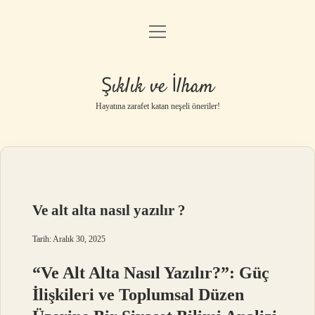
menüyü
Anasayfa
aç
Gizlilik Politikası
Şıklık ve İlham
Yasal Uyarı
Hayatına zarafet katan neşeli öneriler!
Hakkımızda
Ve alt alta nasıl yazılır ?
Tarih: Aralık 30, 2025
“Ve Alt Alta Nasıl Yazılır?”: Güç
İlişkileri ve Toplumsal Düzen