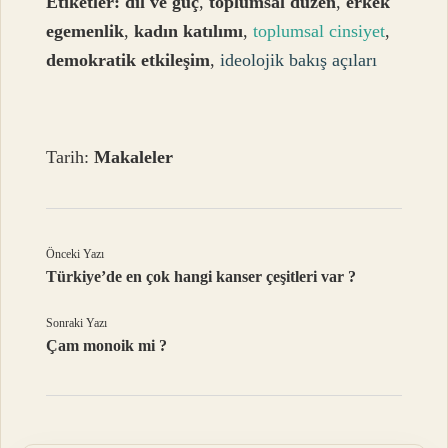
Etiketler:
dil ve güç
,
toplumsal düzen
,
erkek
egemenlik
,
kadın katılımı
,
toplumsal cinsiyet
,
demokratik etkileşim
,
ideolojik bakış açıları
Tarih:
Makaleler
Önceki Yazı
Türkiye’de en çok hangi kanser çeşitleri var ?
Sonraki Yazı
Çam monoik mi ?