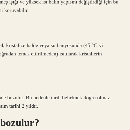
eş ışığı ve yüksek ısı balın yapısını değiştirdiği için bu
i koruyabilir.
?
al, kristalize halde veya su banyosunda (45 °C’yi
ğrudan temas ettirilmeden) ısıtılarak kristallerin
nde bozulur. Bu nedenle tarih belirtmek doğru olmaz.
im tarihi 2 yıldır.
 bozulur?