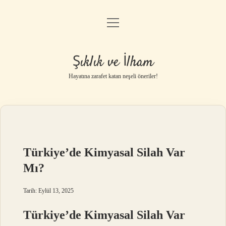
menüyü
Anasayfa
aç
Gizlilik Politikası
Şıklık ve İlham
Yasal Uyarı
Hayatına zarafet katan neşeli öneriler!
Hakkımızda
Türkiye’de Kimyasal Silah Var
Mı?
Tarih: Eylül 13, 2025
Türkiye’de Kimyasal Silah Var