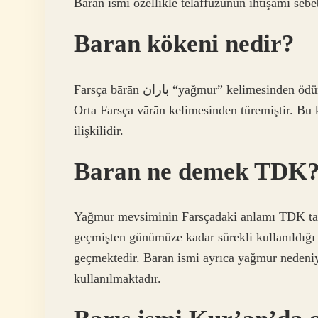
Baran ismi özellikle telaffuzunun ihtişamı sebe
Baran kökeni nedir?
Farsça bārān باران “yağmur” kelimesinden ödünç alınmış bir kelimedir. Bu kelime, aynı anlamına gelen
Orta Farsça vārān kelimesinden türemiştir. Bu 
ilişkilidir.
Baran ne demek TDK
Yağmur mevsiminin Farsçadaki anlamı TDK tara
geçmişten günümüze kadar sürekli kullanıldığı b
geçmektedir. Baran ismi ayrıca yağmur nedeniyl
kullanılmaktadır.