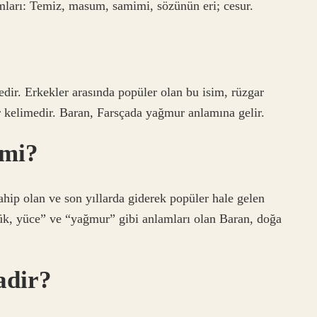
amları: Temiz, masum, samimi, sözünün eri; cesur.
dir. Erkekler arasında popüler olan bu isim, rüzgar
ir kelimedir. Baran, Farsçada yağmur anlamına gelir.
smi?
hip olan ve son yıllarda giderek popüler hale gelen
ük, yüce” ve “yağmur” gibi anlamları olan Baran, doğa
adir?