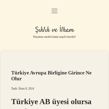
menüyü
Anasayfa
aç
Gizlilik Politikası
Şıklık ve İlham
Yasal Uyarı
Hayatına zarafet katan neşeli öneriler!
Hakkımızda
Türkiye Avrupa Birligine Girince Ne
Olur
Tarih: Ekim 9, 2024
Türkiye AB üyesi olursa