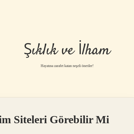
Şıklık ve İlham
Hayatına zarafet katan neşeli öneriler!
m Siteleri Görebilir Mi