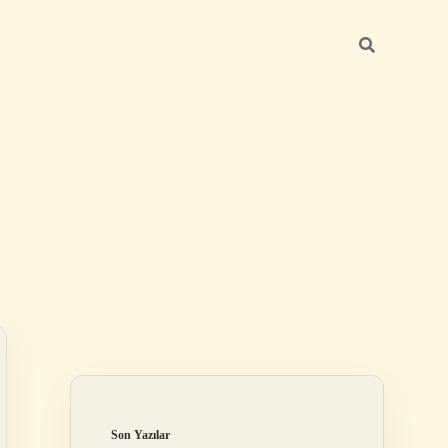
Sidebar
https://betexper.live/
Son Yazılar