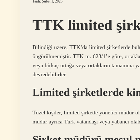
Tarih: Şubat 1, 2025
TTK limited şir
Bilindiği üzere, TTK’da limited şirketlerde bul
öngörülmemiştir. TTK m. 623/1’e göre, ortaklar,
veya birkaç ortağa veya ortakların tamamına ya 
devredebilirler.
Limited şirketlerde ki
Tüzel kişiler, limited şirkette yönetici müdür ol
müdür ayrıca Türk vatandaşı veya yabancı olabi
Şirket müdürü mesul m