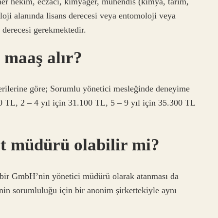
ner hekim, eczacı, kimyager, mühendis (kimya, tarım,
yoloji alanında lisans derecesi veya entomoloji veya
a derecesi gerekmektedir.
 maaş alır?
erilerine göre; Sorumlu yönetici mesleğinde deneyime
0 TL, 2 – 4 yıl için 31.100 TL, 5 – 9 yıl için 35.300 TL
et müdürü olabilir mi?
in bir GmbH’nin yönetici müdürü olarak atanması da
n sorumluluğu için bir anonim şirkettekiyle aynı