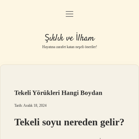
menüyü
Anasayfa
aç
Gizlilik Politikası
Şıklık ve İlham
Yasal Uyarı
Hayatına zarafet katan neşeli öneriler!
Hakkımızda
Tekeli Yörükleri Hangi Boydan
Tarih: Aralık 18, 2024
Tekeli soyu nereden gelir?