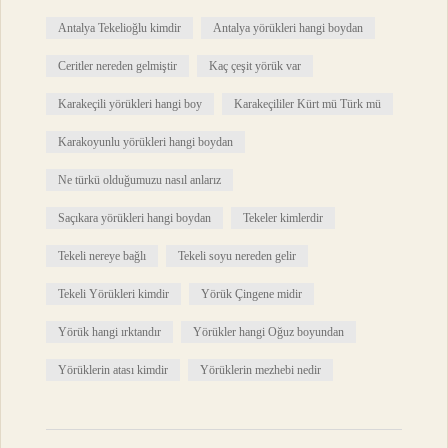
Antalya Tekelioğlu kimdir
Antalya yörükleri hangi boydan
Ceritler nereden gelmiştir
Kaç çeşit yörük var
Karakeçili yörükleri hangi boy
Karakeçililer Kürt mü Türk mü
Karakoyunlu yörükleri hangi boydan
Ne türkü olduğumuzu nasıl anlarız
Saçıkara yörükleri hangi boydan
Tekeler kimlerdir
Tekeli nereye bağlı
Tekeli soyu nereden gelir
Tekeli Yörükleri kimdir
Yörük Çingene midir
Yörük hangi ırktandır
Yörükler hangi Oğuz boyundan
Yörüklerin atası kimdir
Yörüklerin mezhebi nedir