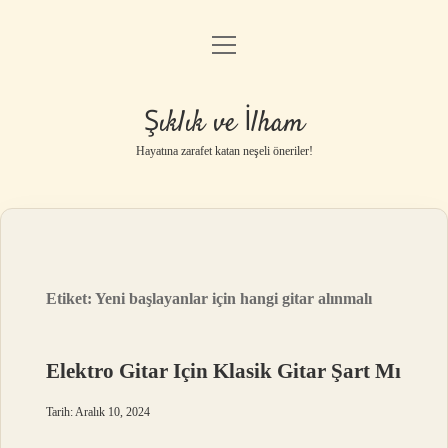
menüyü
Anasayfa
aç
Gizlilik Politikası
Şıklık ve İlham
Yasal Uyarı
Hayatına zarafet katan neşeli öneriler!
Hakkımızda
Etiket:
Yeni başlayanlar için hangi gitar alınmalı
Elektro Gitar Için Klasik Gitar Şart Mı
Tarih: Aralık 10, 2024