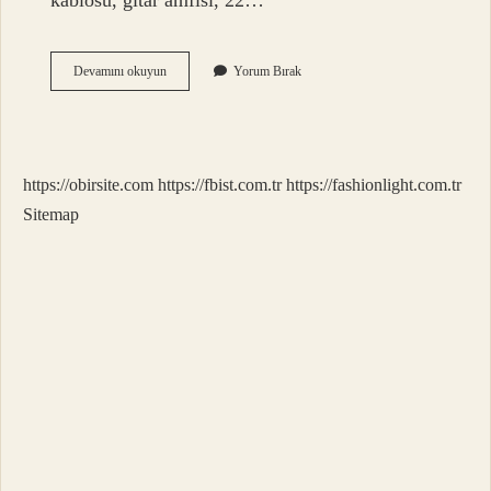
kablosu, gitar amfisi, 22…
Elektro
Devamını okuyun
Yorum Bırak
Gitar
Için
Klasik
Gitar
Şart
https://obirsite.com
https://fbist.com.tr
https://fashionlight.com.tr
Mı
Sitemap