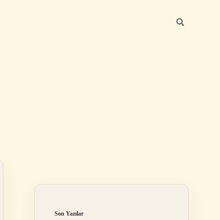
Sidebar
https://betexper.live/
Son Yazılar