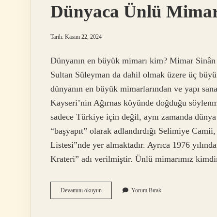
Dünyaca Ünlü Mimar
Tarih: Kasım 22, 2024
Dünyanın en büyük mimarı kim? Mimar Sinân 
Sultan Süleyman da dahil olmak üzere üç büyük
dünyanın en büyük mimarlarından ve yapı sanat
Kayseri’nin Ağırnas köyünde doğduğu söylenm
sadece Türkiye için değil, aynı zamanda dünya k
“başyapıt” olarak adlandırdığı Selimiye Cami
Listesi”nde yer almaktadır. Ayrıca 1976 yılınd
Krateri” adı verilmiştir. Ünlü mimarımız kimd
Dünyaca
Devamını okuyun
Yorum Bırak
Ünlü
Mimarımız
Kim