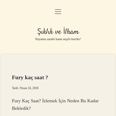
menüyü
Anasayfa
aç
Gizlilik Politikası
Şıklık ve İlham
Yasal Uyarı
Hayatına zarafet katan neşeli öneriler!
Hakkımızda
Fury kaç saat ?
Tarih: Nisan 24, 2026
Fury Kaç Saat? İzlemek İçin Neden Bu Kadar
Bekledik?