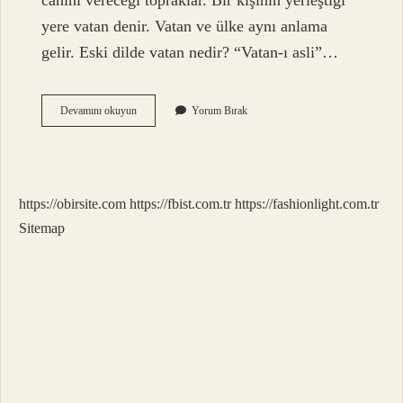
canını vereceği topraklar. Bir kişinin yerleştiği
yere vatan denir. Vatan ve ülke aynı anlama
gelir. Eski dilde vatan nedir? “Vatan-ı asli”…
Vatan
Devamını okuyun
Yorum Bırak
Kelimesi
Nereden
Gelmektedir
https://obirsite.com
https://fbist.com.tr
https://fashionlight.com.tr
Sitemap