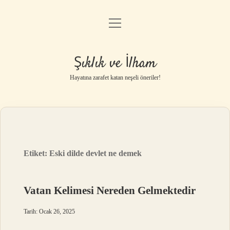
menüyü
Anasayfa
aç
Gizlilik Politikası
Şıklık ve İlham
Yasal Uyarı
Hayatına zarafet katan neşeli öneriler!
Hakkımızda
Etiket:
Eski dilde devlet ne demek
Vatan Kelimesi Nereden Gelmektedir
Tarih: Ocak 26, 2025