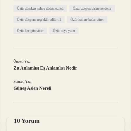
Özür dilerken nelere dikkat etmeli
Özur dileyen birine ne denir
Özür dileyene teşekkür edilir mi
Özür hali ne kadar sürer
Özür kaç gün sürer
Özür neye yarar
Önceki Yazı
Zıt Anlamlısı Eş Anlamlısı Nedir
Sonraki Yazı
Güneş Aslen Nereli
10 Yorum