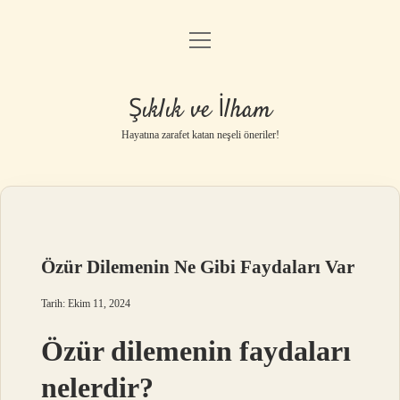
menüyü
Anasayfa
aç
Gizlilik Politikası
Şıklık ve İlham
Yasal Uyarı
Hayatına zarafet katan neşeli öneriler!
Hakkımızda
Özür Dilemenin Ne Gibi Faydaları Var
Tarih: Ekim 11, 2024
Özür dilemenin faydaları
nelerdir?