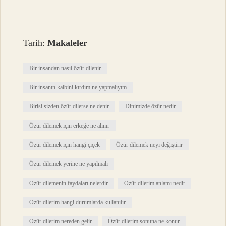
Tarih:
Makaleler
Bir insandan nasıl özür dilenir
Bir insanın kalbini kırdım ne yapmalıyım
Birisi sizden özür dilerse ne denir
Dinimizde özür nedir
Özür dilemek için erkeğe ne alınır
Özür dilemek için hangi çiçek
Özür dilemek neyi değiştirir
Özür dilemek yerine ne yapılmalı
Özür dilemenin faydaları nelerdir
Özür dilerim anlamı nedir
Özür dilerim hangi durumlarda kullanılır
Özür dilerim nereden gelir
Özür dilerim sonuna ne konur