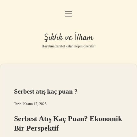
menüyü
Anasayfa
aç
Gizlilik Politikası
Şıklık ve İlham
Yasal Uyarı
Hayatına zarafet katan neşeli öneriler!
Hakkımızda
Serbest atış kaç puan ?
Tarih: Kasım 17, 2025
Serbest Atış Kaç Puan? Ekonomik
Bir Perspektif