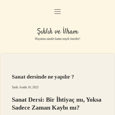
menüyü
Anasayfa
aç
Gizlilik Politikası
Şıklık ve İlham
Yasal Uyarı
Hayatına zarafet katan neşeli öneriler!
Hakkımızda
Sanat dersinde ne yapılır ?
Tarih: Aralık 10, 2025
Sanat Dersi: Bir İhtiyaç mı, Yoksa
Sadece Zaman Kaybı mı?