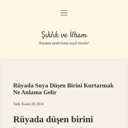
menüyü
Anasayfa
aç
Gizlilik Politikası
Şıklık ve İlham
Yasal Uyarı
Hayatına zarafet katan neşeli öneriler!
Hakkımızda
Rüyada Suya Düşen Birini Kurtarmak
Ne Anlama Gelir
Tarih: Kasım 26, 2024
Rüyada düşen birini