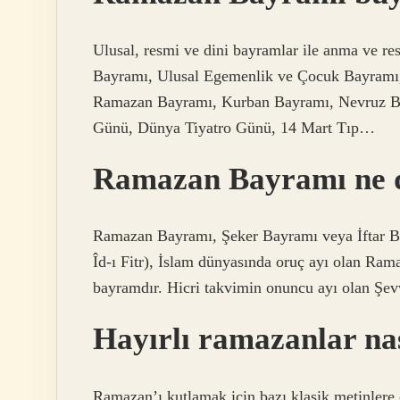
Ulusal, resmi ve dini bayramlar ile anma ve res
Bayramı, Ulusal Egemenlik ve Çocuk Bayramı,
Ramazan Bayramı, Kurban Bayramı, Nevruz Ba
Günü, Dünya Tiyatro Günü, 14 Mart Tıp…
Ramazan Bayramı ne
Ramazan Bayramı, Şeker Bayramı veya İftar Bayramı (Arapça: عيد الفطر Î
Îd-ı Fitr), İslam dünyasında oruç ayı olan Ram
bayramdır. Hicri takvimin onuncu ayı olan Şevv
Hayırlı ramazanlar nas
Ramazan’ı kutlamak için bazı klasik metinlere 