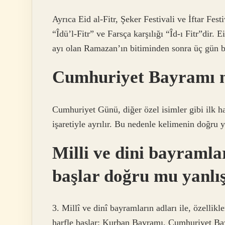
Ayrıca Eid al-Fitr, Şeker Festivali ve İftar Festi
“Îdü’l-Fitr” ve Farsça karşılığı “Îd-ı Fitr”dir.
ayı olan Ramazan’ın bitiminden sonra üç gün b
Cumhuriyet Bayramı na
Cumhuriyet Günü, diğer özel isimler gibi ilk har
işaretiyle ayrılır. Bu nedenle kelimenin doğr
Milli ve dini bayramla
başlar doğru mu yanlı
3. Millî ve dinî bayramların adları ile, özellikl
harfle başlar: Kurban Bayramı, Cumhuriyet Ba