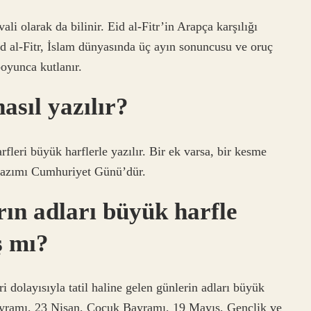
vali olarak da bilinir. Eid al-Fitr’in Arapça karşılığı
 Eid al-Fitr, İslam dünyasında üç ayın sonuncusu ve oruç
oyunca kutlanır.
sıl yazılır?
fleri büyük harflerle yazılır. Bir ek varsa, bir kesme
u yazımı Cumhuriyet Günü’dür.
rın adları büyük harfle
ş mı?
eri dolayısıyla tatil haline gelen günlerin adları büyük
yramı, 23 Nisan, Çocuk Bayramı, 19 Mayıs, Gençlik ve