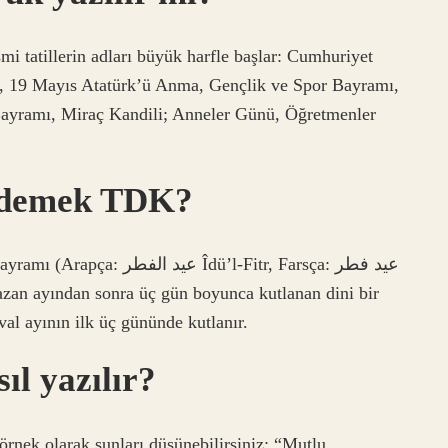
mi tatillerin adları büyük harfle başlar: Cumhuriyet
 19 Mayıs Atatürk’ü Anma, Gençlik ve Spor Bayramı,
yramı, Miraç Kandili; Anneler Günü, Öğretmenler
 demek TDK?
dü’l-Fitr, Farsça: عید فطر
azan ayından sonra üç gün boyunca kutlanan dini bir
al ayının ilk üç gününde kutlanır.
ıl yazılır?
örnek olarak şunları düşünebilirsiniz: “Mutlu