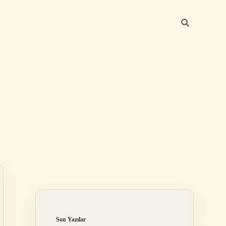
Sidebar
https://betexper.live/
Son Yazılar