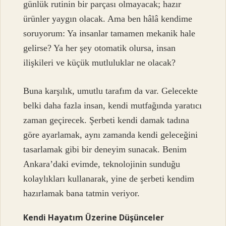
günlük rutinin bir parçası olmayacak; hazır
ürünler yaygın olacak. Ama ben hâlâ kendime
soruyorum: Ya insanlar tamamen mekanik hale
gelirse? Ya her şey otomatik olursa, insan
ilişkileri ve küçük mutluluklar ne olacak?
Buna karşılık, umutlu tarafım da var. Gelecekte
belki daha fazla insan, kendi mutfağında yaratıcı
zaman geçirecek. Şerbeti kendi damak tadına
göre ayarlamak, aynı zamanda kendi geleceğini
tasarlamak gibi bir deneyim sunacak. Benim
Ankara’daki evimde, teknolojinin sunduğu
kolaylıkları kullanarak, yine de şerbeti kendim
hazırlamak bana tatmin veriyor.
Kendi Hayatım Üzerine Düşünceler