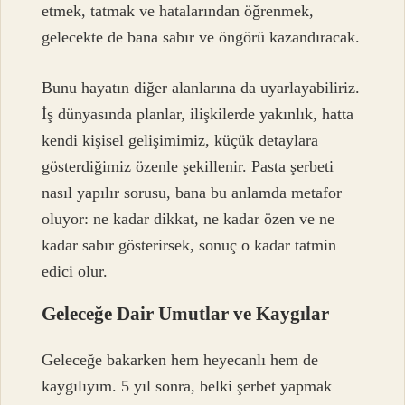
etmek, tatmak ve hatalarından öğrenmek,
gelecekte de bana sabır ve öngörü kazandıracak.
Bunu hayatın diğer alanlarına da uyarlayabiliriz.
İş dünyasında planlar, ilişkilerde yakınlık, hatta
kendi kişisel gelişimimiz, küçük detaylara
gösterdiğimiz özenle şekillenir. Pasta şerbeti
nasıl yapılır sorusu, bana bu anlamda metafor
oluyor: ne kadar dikkat, ne kadar özen ve ne
kadar sabır gösterirsek, sonuç o kadar tatmin
edici olur.
Geleceğe Dair Umutlar ve Kaygılar
Geleceğe bakarken hem heyecanlı hem de
kaygılıyım. 5 yıl sonra, belki şerbet yapmak