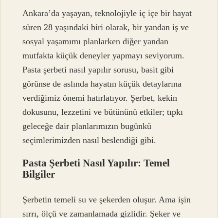
Ankara’da yaşayan, teknolojiyle iç içe bir hayat
süren 28 yaşındaki biri olarak, bir yandan iş ve
sosyal yaşamımı planlarken diğer yandan
mutfakta küçük deneyler yapmayı seviyorum.
Pasta şerbeti nasıl yapılır sorusu, basit gibi
görünse de aslında hayatın küçük detaylarına
verdiğimiz önemi hatırlatıyor. Şerbet, kekin
dokusunu, lezzetini ve bütününü etkiler; tıpkı
geleceğe dair planlarımızın bugünkü
seçimlerimizden nasıl beslendiği gibi.
Pasta Şerbeti Nasıl Yapılır: Temel
Bilgiler
Şerbetin temeli su ve şekerden oluşur. Ama işin
sırrı, ölçü ve zamanlamada gizlidir. Şeker ve