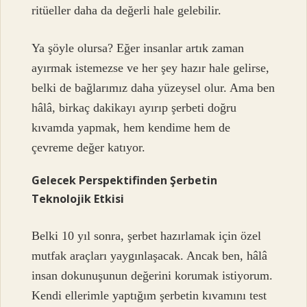
ritüeller daha da değerli hale gelebilir.
Ya şöyle olursa? Eğer insanlar artık zaman
ayırmak istemezse ve her şey hazır hale gelirse,
belki de bağlarımız daha yüzeysel olur. Ama ben
hâlâ, birkaç dakikayı ayırıp şerbeti doğru
kıvamda yapmak, hem kendime hem de
çevreme değer katıyor.
Gelecek Perspektifinden Şerbetin
Teknolojik Etkisi
Belki 10 yıl sonra, şerbet hazırlamak için özel
mutfak araçları yaygınlaşacak. Ancak ben, hâlâ
insan dokunuşunun değerini korumak istiyorum.
Kendi ellerimle yaptığım şerbetin kıvamını test