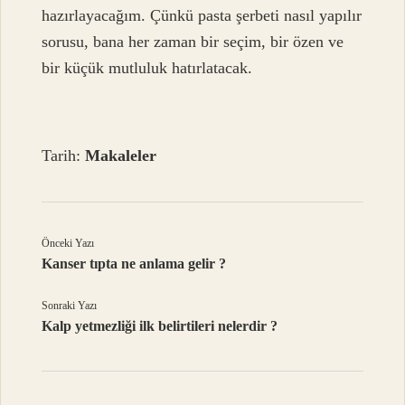
hazırlayacağım. Çünkü pasta şerbeti nasıl yapılır
sorusu, bana her zaman bir seçim, bir özen ve
bir küçük mutluluk hatırlatacak.
Tarih:
Makaleler
Önceki Yazı
Kanser tıpta ne anlama gelir ?
Sonraki Yazı
Kalp yetmezliği ilk belirtileri nelerdir ?