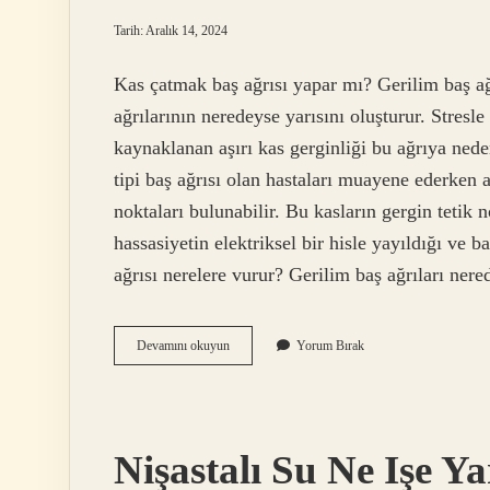
ve
Tarih: Aralık 14, 2024
İlham
Kas çatmak baş ağrısı yapar mı? Gerilim baş ağ
ağrılarının neredeyse yarısını oluşturur. Stresl
Yazılar
kaynaklanan aşırı kas gerginliği bu ağrıya nede
tipi baş ağrısı olan hastaları muayene ederken 
noktaları bulunabilir. Bu kasların gergin tetik 
hassasiyetin elektriksel bir hisle yayıldığı ve b
ağrısı nerelere vurur? Gerilim baş ağrıları ner
Kaş
Devamını okuyun
Yorum Bırak
Gerginliği
Baş
Ağrısı
Yapar
Mı
Nişastalı Su Ne Işe Y