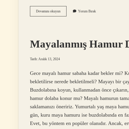
Kumar
Devamını okuyun
Yorum Bırak
Psikolojiyi
Bozar
Mı
Mayalanmış Hamur Dı
Tarih: Aralık 13, 2024
Gece mayalı hamur sabaha kadar bekler mi? Ku
bekletilirse nerede bekletilmeli? Mayayı bir çay
Buzdolabına koyun, kullanmadan önce çıkarın, 
hamur dolaba konur mu? Mayalı hamurun tamam
saklamanızı öneririz. Yumurtalı yaş maya ham
gün, kuru maya hamuru ise buzdolabında en fa
Evet, bu yöntem en popüler olanıdır. Ancak, ert