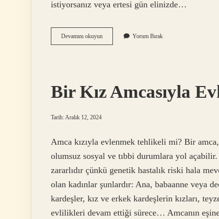
istiyorsanız veya ertesi gün elinizde…
Mayalanmış
Devamını okuyun
Yorum Bırak
Hamur
Dışarıda
Bekler
Mi
Bir Kız Amcasıyla Evl
Tarih: Aralık 12, 2024
Amca kızıyla evlenmek tehlikeli mi? Bir amca,
olumsuz sosyal ve tıbbi durumlara yol açabilir. 
zararlıdır çünkü genetik hastalık riski hala m
olan kadınlar şunlardır: Ana, babaanne veya ded
kardeşler, kız ve erkek kardeşlerin kızları, teyz
evlilikleri devam ettiği sürece… Amcanın eşine