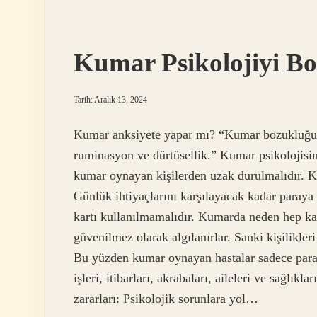
Kremi
Üst
Üste
Sürülür
Kumar Psikolojiyi B
Mü
Tarih: Aralık 13, 2024
Kumar anksiyete yapar mı? “Kumar bozukluğu ta
ruminasyon ve dürtüsellik.” Kumar psikolojisin
kumar oynayan kişilerden uzak durulmalıdır. K
Günlük ihtiyaçlarını karşılayacak kadar paraya
kartı kullanılmamalıdır. Kumarda neden hep kayb
güvenilmez olarak algılanırlar. Sanki kişilikler
Bu yüzden kumar oynayan hastalar sadece paralar
işleri, itibarları, akrabaları, aileleri ve sağlı
zararları: Psikolojik sorunlara yol…