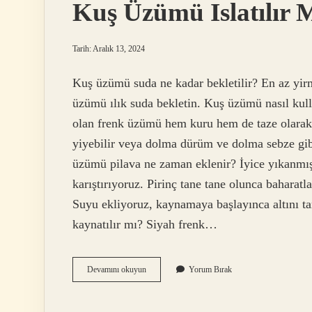
Kuş Üzümü Islatılır 
Tarih: Aralık 13, 2024
Kuş üzümü suda ne kadar bekletilir? En az yirm
üzümü ılık suda bekletin. Kuş üzümü nasıl kull
olan frenk üzümü hem kuru hem de taze olarak 
yiyebilir veya dolma dürüm ve dolma sebze gib
üzümü pilava ne zaman eklenir? İyice yıkanmış
karıştırıyoruz. Pirinç tane tane olunca baharatl
Suyu ekliyoruz, kaynamaya başlayınca altını
kaynatılır mı? Siyah frenk…
Kuş
Devamını okuyun
Yorum Bırak
Üzümü
Islatılır
Mı