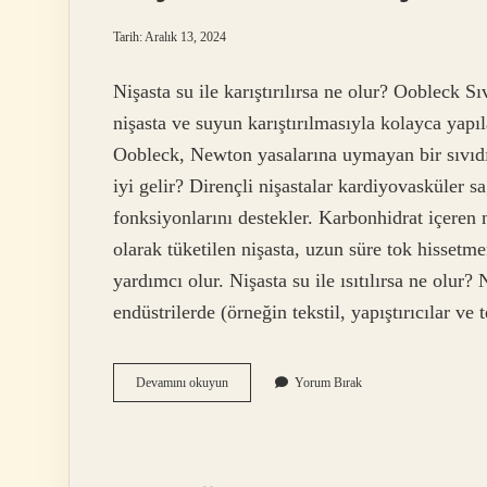
Tarih: Aralık 13, 2024
Nişasta su ile karıştırılırsa ne olur? Oobleck S
nişasta ve suyun karıştırılmasıyla kolayca yapıl
Oobleck, Newton yasalarına uymayan bir sıvıdır.
iyi gelir? Dirençli nişastalar kardiyovasküler s
fonksiyonlarını destekler. Karbonhidrat içeren n
olarak tüketilen nişasta, uzun süre tok hissetme
yardımcı olur. Nişasta su ile ısıtılırsa ne olur?
endüstrilerde (örneğin tekstil, yapıştırıcılar ve
Nişastalı
Devamını okuyun
Yorum Bırak
Su
Ne
Işe
Yarar