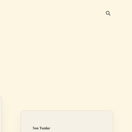
Sidebar
https://betexper.live/
Son Yazılar