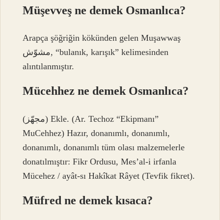
Müşevveş ne demek Osmanlıca?
Arapça şöğriğin kökünden gelen Muşawwaş
مشوّش, “bulanık, karışık” kelimesinden
alıntılanmıştır.
Mücehhez ne demek Osmanlıca?
(ﻣﺠﻬّﺰ) Ekle. (Ar. Techoz “Ekipmanı”
MuCehhez) Hazır, donanımlı, donanımlı,
donanımlı, donanımlı tüm olası malzemelerle
donatılmıştır: Fikr Ordusu, Mes’al-i irfanla
Mücehez / ayât-sı Hakîkat Râyet (Tevfik fikret).
Müfred ne demek kısaca?