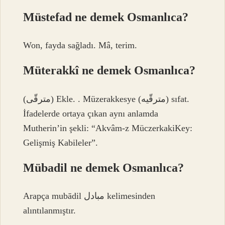
Müstefad ne demek Osmanlıca?
Won, fayda sağladı. Mâ, terim.
Müterakkî ne demek Osmanlıca?
(ﻣﺘﺮﻗّﻰ) Ekle. . Müzerakkesye (ﻣﺘﺮﻗّﻴﻪ) sıfat.
İfadelerde ortaya çıkan aynı anlamda
Mutherin’in şekli: “Akvâm-z MüczerkakiKey:
Gelişmiş Kabileler”.
Mübadil ne demek Osmanlıca?
Arapça mubādil مبادل kelimesinden
alıntılanmıştır.