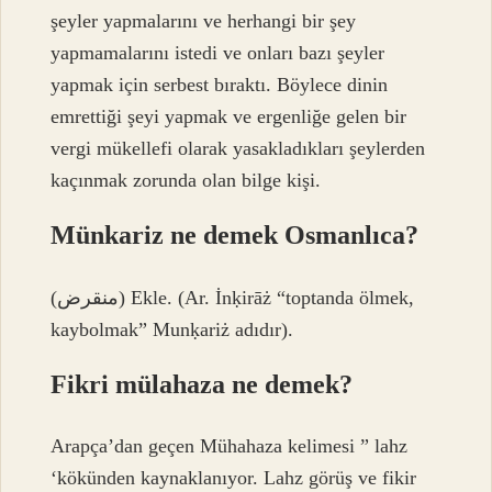
şeyler yapmalarını ve herhangi bir şey
yapmamalarını istedi ve onları bazı şeyler
yapmak için serbest bıraktı. Böylece dinin
emrettiği şeyi yapmak ve ergenliğe gelen bir
vergi mükellefi olarak yasakladıkları şeylerden
kaçınmak zorunda olan bilge kişi.
Münkariz ne demek Osmanlıca?
(ﻣﻨﻘﺮﺽ) Ekle. (Ar. İnḳirāż “toptanda ölmek,
kaybolmak” Munḳariż adıdır).
Fikri mülahaza ne demek?
Arapça’dan geçen Mühahaza kelimesi ” lahz
‘kökünden kaynaklanıyor. Lahz görüş ve fikir