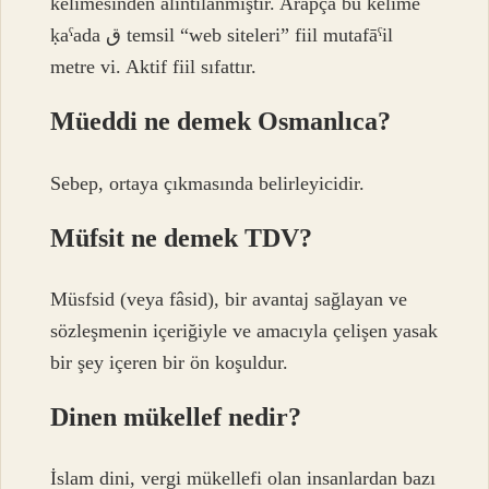
kelimesinden alıntılanmıştır. Arapça bu kelime
ḳaˁada ق temsil “web siteleri” fiil mutafāˁil
metre vi. Aktif fiil sıfattır.
Müeddi ne demek Osmanlıca?
Sebep, ortaya çıkmasında belirleyicidir.
Müfsit ne demek TDV?
Müsfsid (veya fâsid), bir avantaj sağlayan ve
sözleşmenin içeriğiyle ve amacıyla çelişen yasak
bir şey içeren bir ön koşuldur.
Dinen mükellef nedir?
İslam dini, vergi mükellefi olan insanlardan bazı