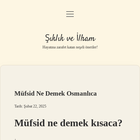
menüyü
Anasayfa
aç
Gizlilik Politikası
Şıklık ve İlham
Yasal Uyarı
Hayatına zarafet katan neşeli öneriler!
Hakkımızda
Müfsid Ne Demek Osmanlıca
Tarih: Şubat 22, 2025
Müfsid ne demek kısaca?