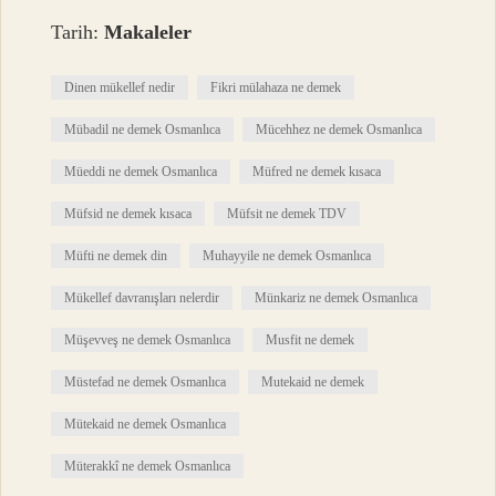
Tarih:
Makaleler
Dinen mükellef nedir
Fikri mülahaza ne demek
Mübadil ne demek Osmanlıca
Mücehhez ne demek Osmanlıca
Müeddi ne demek Osmanlıca
Müfred ne demek kısaca
Müfsid ne demek kısaca
Müfsit ne demek TDV
Müfti ne demek din
Muhayyile ne demek Osmanlıca
Mükellef davranışları nelerdir
Münkariz ne demek Osmanlıca
Müşevveş ne demek Osmanlıca
Musfit ne demek
Müstefad ne demek Osmanlıca
Mutekaid ne demek
Mütekaid ne demek Osmanlıca
Müterakkî ne demek Osmanlıca