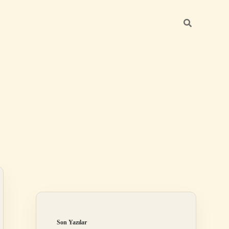
Sidebar
https://betexper.live
Son Yazılar