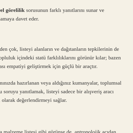
l görelilik
sorusunun farklı yanıtlarını sunar ve
lamaya davet eder.
en çok, listeyi alanların ve dağıtanların tepkilerinin de
luluk içindeki statü farklılıklarını görünür kılar; bazen
sı empatiyi geliştirmek için güçlü bir araçtır.
mınızda hazırlanan veya aldığınız kumanyalar, toplumsal
u soruyu yanıtlamak, listeyi sadece bir alışveriş aracı
 olarak değerlendirmeyi sağlar.
a malzeme listesi gibi görünse de, antropolojik açıdan