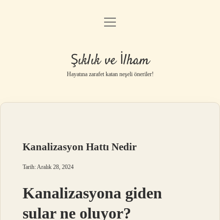
menüyü
Anasayfa
aç
Gizlilik Politikası
Şıklık ve İlham
Yasal Uyarı
Hayatına zarafet katan neşeli öneriler!
Hakkımızda
Kanalizasyon Hattı Nedir
Tarih: Aralık 28, 2024
Kanalizasyona giden
sular ne oluyor?