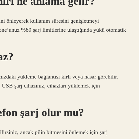
ırı ne anlama gelir?
ini önleyerek kullanım süresini genişletmeyi
one’unuz %80 şarj limitlerine ulaştığında yükü otomatik
az?
nızdaki yükleme bağlantısı kirli veya hasar görebilir.
r. USB şarj cihazınız, cihazları yüklemek için
efon şarj olur mu?
lirsiniz, ancak pilin bitmesini önlemek için şarj