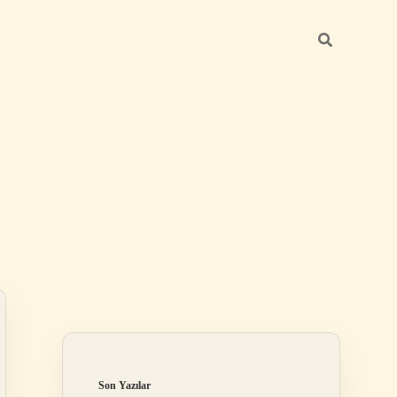
Sidebar
https://betexper.live/
Son Yazılar