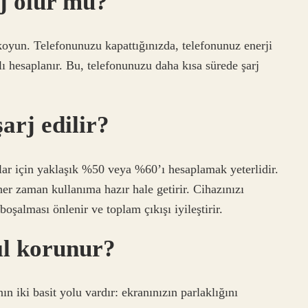
rj olur mu?
oyun. Telefonunuzu kapattığınızda, telefonunuz enerji
ı hesaplanır. Bu, telefonunuzu daha kısa sürede şarj
arj edilir?
zlar için yaklaşık %50 veya %60’ı hesaplamak yeterlidir.
er zaman kullanıma hazır hale getirir. Cihazınızı
oşalması önlenir ve toplam çıkışı iyileştirir.
sıl korunur?
n iki basit yolu vardır: ekranınızın parlaklığını