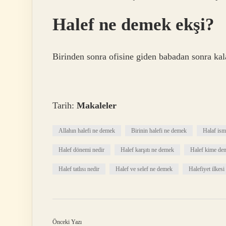
Halef ne demek ekşi?
Birinden sonra ofisine giden babadan sonra kal
Tarih:
Makaleler
Allahın halefi ne demek
Birinin halefi ne demek
Halaf ism
Halef dönemi nedir
Halef karşıtı ne demek
Halef kime den
Halef tatlısı nedir
Halef ve selef ne demek
Halefiyet ilkesi
Önceki Yazı