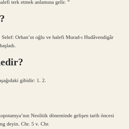
alefi terk etmek anlamına gelir. ”
k?
s: Selef: Orhan’ın oğlu ve halefi Murad-ı Hudâvendigâr
başladı.
nedir?
şağıdaki gibidir: 1. 2.
opotamya’nın Neolitik döneminde gelişen tarih öncesi
ng deyin. Chr. 5 v. Chr.