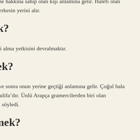
me hakkına sahip olan kişi anlamına gelir. Halefi olan
rkesin yerini alır.
k?
ni alma yetkisini devralmaktır.
ek?
ve sonra onun yerine geçtiği anlamına gelir. Çoğul hala
ulifa’dır. Ünlü Arapça gramercilerden biri olan
 söyledi.
mek?