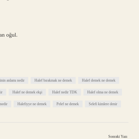
an oğul.
inin anlamı nedir
Halef bırakmak ne demek
Halef demek ne demek
ir
Halef ne demek ekşi
Halef nedir TDK
Halef olma ne demek
 nedir
Halefiyye ne demek
Pelef ne demek
Selefi kimlere denir
Sonraki Yazı