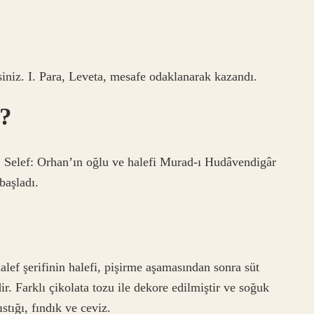
siniz. I. Para, Leveta, mesafe odaklanarak kazandı.
k?
s: Selef: Orhan’ın oğlu ve halefi Murad-ı Hudâvendigâr
başladı.
 halef şerifinin halefi, pişirme aşamasından sonra süt
dir. Farklı çikolata tozu ile dekore edilmiştir ve soğuk
ıstığı, fındık ve ceviz.