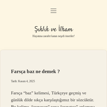
menüyü
Anasayfa
aç
Gizlilik Politikası
Şıklık ve İlham
Yasal Uyarı
Hayatına zarafet katan neşeli öneriler!
Hakkımızda
Farsça baz ne demek ?
Tarih: Kasım 4, 2025
Farsça “baz” kelimesi, Türkçeye geçmiş ve
günlük dilde sıkça karşılaştığımız bir sözcüktür.
Bu kelime, “oynayan” veya “oynatıcı” anlamına