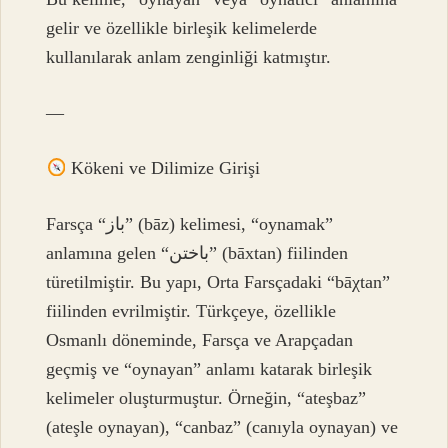
gelir ve özellikle birleşik kelimelerde
kullanılarak anlam zenginliği katmıştır.
—
Kökeni ve Dilimize Girişi
Farsça “باز” (bāz) kelimesi, “oynamak”
anlamına gelen “باختن” (bāxtan) fiilinden
türetilmiştir. Bu yapı, Orta Farsçadaki “bāχtan”
fiilinden evrilmiştir. Türkçeye, özellikle
Osmanlı döneminde, Farsça ve Arapçadan
geçmiş ve “oynayan” anlamı katarak birleşik
kelimeler oluşturmuştur. Örneğin, “ateşbaz”
(ateşle oynayan), “canbaz” (canıyla oynayan) ve