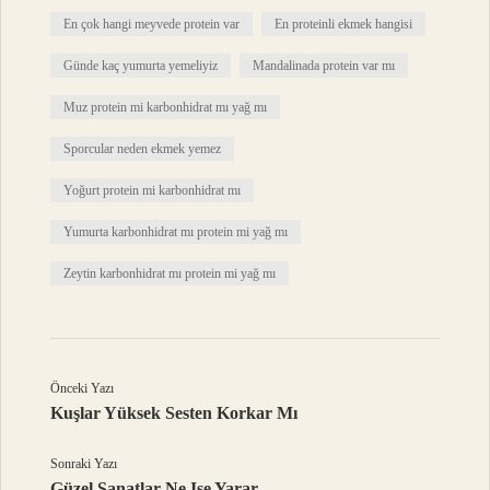
En çok hangi meyvede protein var
En proteinli ekmek hangisi
Günde kaç yumurta yemeliyiz
Mandalinada protein var mı
Muz protein mi karbonhidrat mı yağ mı
Sporcular neden ekmek yemez
Yoğurt protein mi karbonhidrat mı
Yumurta karbonhidrat mı protein mi yağ mı
Zeytin karbonhidrat mı protein mi yağ mı
Önceki Yazı
Kuşlar Yüksek Sesten Korkar Mı
Sonraki Yazı
Güzel Sanatlar Ne Işe Yarar