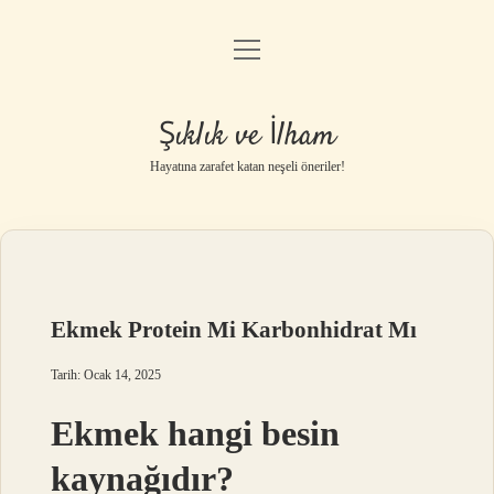
menüyü
Anasayfa
aç
Gizlilik Politikası
Şıklık ve İlham
Yasal Uyarı
Hayatına zarafet katan neşeli öneriler!
Hakkımızda
Ekmek Protein Mi Karbonhidrat Mı
Tarih: Ocak 14, 2025
Ekmek hangi besin
kaynağıdır?