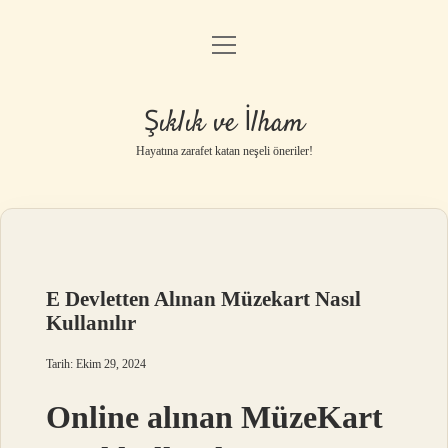
menüyü
Anasayfa
aç
Gizlilik Politikası
Şıklık ve İlham
Yasal Uyarı
Hayatına zarafet katan neşeli öneriler!
Hakkımızda
E Devletten Alınan Müzekart Nasıl
Kullanılır
Tarih: Ekim 29, 2024
Online alınan MüzeKart