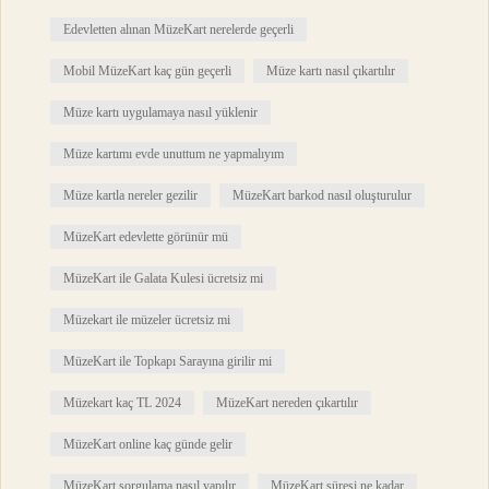
Edevletten alınan MüzeKart nerelerde geçerli
Mobil MüzeKart kaç gün geçerli
Müze kartı nasıl çıkartılır
Müze kartı uygulamaya nasıl yüklenir
Müze kartımı evde unuttum ne yapmalıyım
Müze kartla nereler gezilir
MüzeKart barkod nasıl oluşturulur
MüzeKart edevlette görünür mü
MüzeKart ile Galata Kulesi ücretsiz mi
Müzekart ile müzeler ücretsiz mi
MüzeKart ile Topkapı Sarayına girilir mi
Müzekart kaç TL 2024
MüzeKart nereden çıkartılır
MüzeKart online kaç günde gelir
MüzeKart sorgulama nasıl yapılır
MüzeKart süresi ne kadar