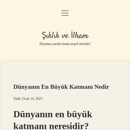
menüyü
Anasayfa
aç
Gizlilik Politikası
Şıklık ve İlham
Yasal Uyarı
Hayatına zarafet katan neşeli öneriler!
Hakkımızda
Dünyanın En Büyük Katmanı Nedir
Tarih: Ocak 14, 2025
Dünyanın en büyük
katmanı neresidir?