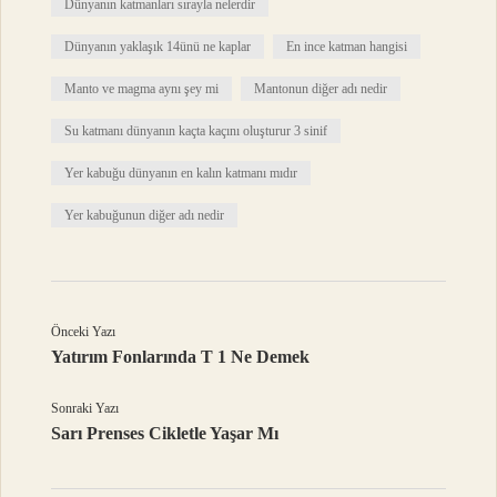
Dünyanın katmanları sırayla nelerdir
Dünyanın yaklaşık 14ünü ne kaplar
En ince katman hangisi
Manto ve magma aynı şey mi
Mantonun diğer adı nedir
Su katmanı dünyanın kaçta kaçını oluşturur 3 sinif
Yer kabuğu dünyanın en kalın katmanı mıdır
Yer kabuğunun diğer adı nedir
Önceki Yazı
Yatırım Fonlarında T 1 Ne Demek
Sonraki Yazı
Sarı Prenses Cikletle Yaşar Mı