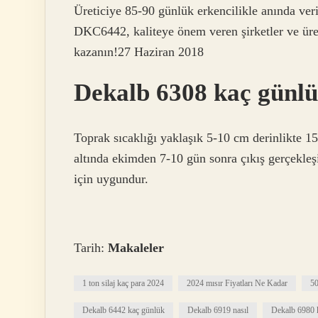
Üreticiye 85-90 günlük erkencilikle anında veri
DKC6442, kaliteye önem veren şirketler ve ür
kazanın!27 Haziran 2018
Dekalb 6308 kaç günl
Toprak sıcaklığı yaklaşık 5-10 cm derinlikte 1
altında ekimden 7-10 gün sonra çıkış gerçekleşir
için uygundur.
Tarih:
Makaleler
1 ton silaj kaç para 2024
2024 mısır Fiyatları Ne Kadar
50
Dekalb 6442 kaç günlük
Dekalb 6919 nasıl
Dekalb 6980