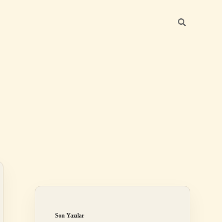
Sidebar
https://betexper.live/
Son Yazılar