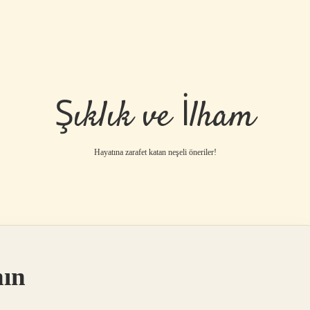
Şıklık ve İlham
Hayatına zarafet katan neşeli öneriler!
nın