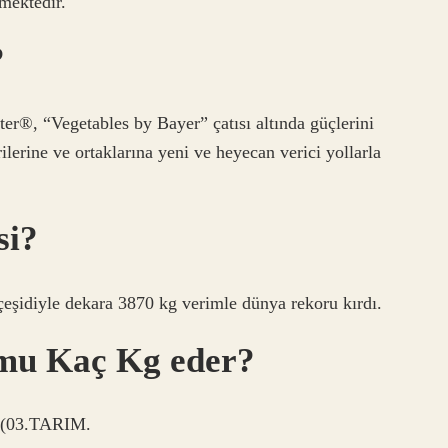
rmektedir.
?
er®, “Vegetables by Bayer” çatısı altında güçlerini
ilerine ve ortaklarına yeni ve heyecan verici yollarla
si?
şidiyle dekara 3870 kg verimle dünya rekoru kırdı.
umu Kaç Kg eder?
) (03.TARIM.