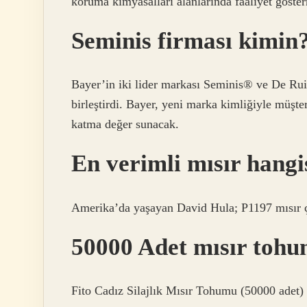
koruma kimyasalları alanlarında faaliyet göste
Seminis firması kimin
Bayer’in iki lider markası Seminis® ve De Ruit
birleştirdi. Bayer, yeni marka kimliğiyle müşter
katma değer sunacak.
En verimli mısır hangi
Amerika’da yaşayan David Hula; P1197 mısır çe
50000 Adet mısır toh
Fito Cadız Silajlık Mısır Tohumu (50000 adet