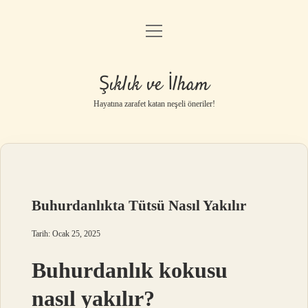
menüyü
Anasayfa
aç
Gizlilik Politikası
Şıklık ve İlham
Yasal Uyarı
Hayatına zarafet katan neşeli öneriler!
Hakkımızda
Buhurdanlıkta Tütsü Nasıl Yakılır
Tarih: Ocak 25, 2025
Buhurdanlık kokusu
nasıl yakılır?