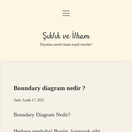
menüyü
Anasayfa
aç
Gizlilik Politikası
Şıklık ve İlham
Yasal Uyarı
Hayatına zarafet katan neşeli öneriler!
Hakkımızda
Boundary diagram nedir ?
Tarih: Aralık 17, 2025
Boundary Diagram Nedir?
Herkese merhaba! Bugün, karmaşık gibi