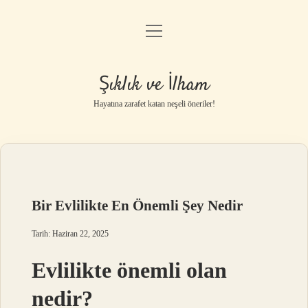
menüyü
Anasayfa
aç
Gizlilik Politikası
Şıklık ve İlham
Yasal Uyarı
Hayatına zarafet katan neşeli öneriler!
Hakkımızda
Bir Evlilikte En Önemli Şey Nedir
Tarih: Haziran 22, 2025
Evlilikte önemli olan
nedir?