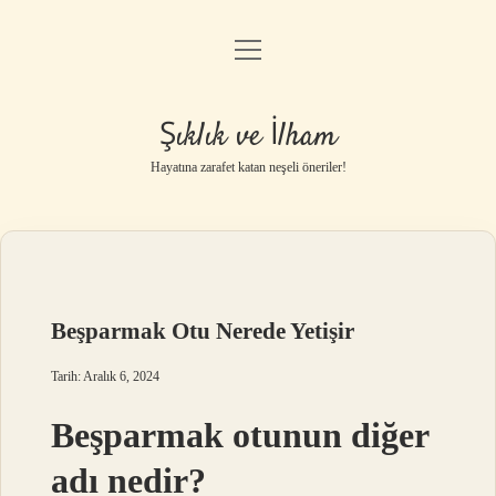
menüyü
Anasayfa
aç
Gizlilik Politikası
Şıklık ve İlham
Yasal Uyarı
Hayatına zarafet katan neşeli öneriler!
Hakkımızda
Beşparmak Otu Nerede Yetişir
Tarih: Aralık 6, 2024
Beşparmak otunun diğer
adı nedir?