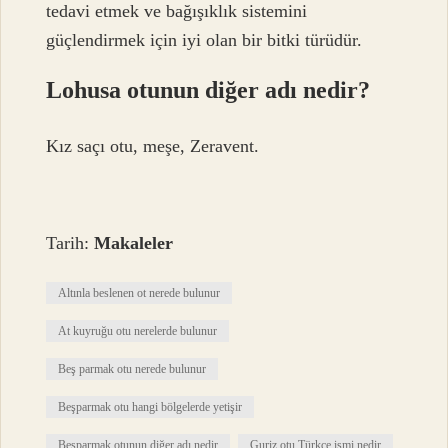
tedavi etmek ve bağışıklık sistemini
güçlendirmek için iyi olan bir bitki türüdür.
Lohusa otunun diğer adı nedir?
Kız saçı otu, meşe, Zeravent.
Tarih:
Makaleler
Altınla beslenen ot nerede bulunur
At kuyruğu otu nerelerde bulunur
Beş parmak otu nerede bulunur
Beşparmak otu hangi bölgelerde yetişir
Beşparmak otunun diğer adı nedir
Guriz otu Türkçe ismi nedir