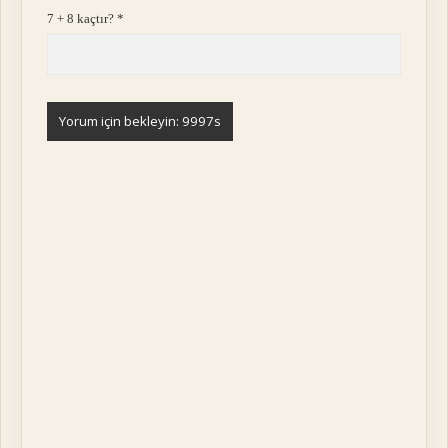
7 + 8 kaçtır?
*