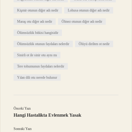
Kişmir otunun diğer adı nedir
Lohusa otunun diğer adı nedir
Maraş otu diğer adı nedir
Ölmez otunun diğer adı nedir
Ölümsüzlük bitkisi hangisidir
Ölümsüzlük otunun faydaları nelerdir
Ölüyü dirilten ot nedir
Sinirli ot ile sinir otu aynı mı
Tere tohumunun faydaları nelerdir
Yılan dili otu nerede bulunur
Önceki Yazı
Hangi Hastalikta Evlenmek Yasak
Sonraki Yazı