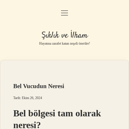
menüyü
Anasayfa
aç
Gizlilik Politikası
Şıklık ve İlham
Yasal Uyarı
Hayatına zarafet katan neşeli öneriler!
Hakkımızda
Bel Vucudun Neresi
Tarih: Ekim 26, 2024
Bel bölgesi tam olarak
neresi?